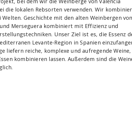
rojekt, bei dem wir die Weinberge von Valencia
i die lokalen Rebsorten verwenden. Wir kombinie
i Welten. Geschichte mit den alten Weinbergen vo
 und Merseguera kombiniert mit Effizienz und
tellungstechniken. Unser Ziel ist es, die Essenz d
diterranen Levante-Region in Spanien einzufange
ge liefern reiche, komplexe und aufregende Weine,
Essen kombinieren lassen. Außerdem sind die Wein
glich.