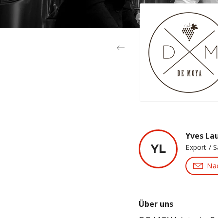
Yves Lau
YL
Export / 
Nac
Über uns